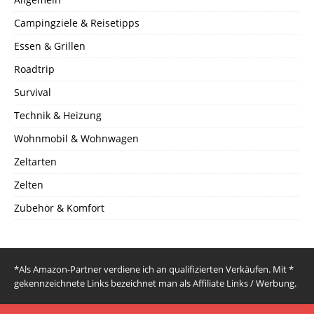
Campingziele & Reisetipps
Essen & Grillen
Roadtrip
Survival
Technik & Heizung
Wohnmobil & Wohnwagen
Zeltarten
Zelten
Zubehör & Komfort
*Als Amazon-Partner verdiene ich an qualifizierten Verkäufen. Mit *
gekennzeichnete Links bezeichnet man als Affiliate Links / Werbung.