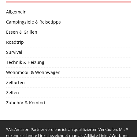
Allgemein
Campingziele & Reisetipps
Essen & Grillen
Roadtrip
Survival
Technik & Heizung
Wohnmobil & Wohnwagen
Zeltarten
Zelten
Zubehör & Komfort
*Als Amazon-Partner verdiene ich an qualifizierten Verkäufen. Mit *
gekennzeichnete Links bezeichnet man als Affiliate Links / Werbung.